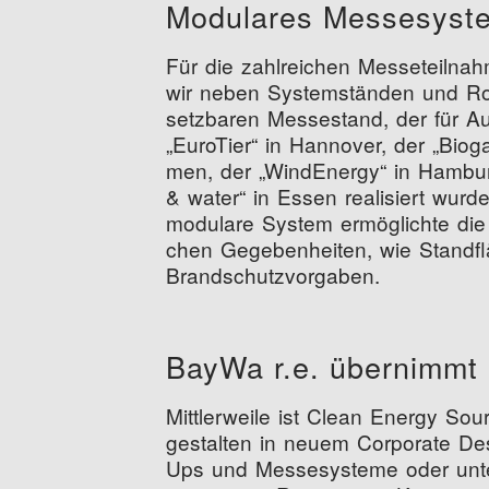
Modu­la­res Messesyst
Für die zahl­rei­chen Mes­se­teil­n
wir neben Sys­tem­stän­den und Roll
setz­ba­ren Mes­se­stand, der für Auf
„
Euro­Tier“ in Han­no­ver, der
„
Bio­g
men, der
„
Wind­Ener­gy“ in Ham­b
&
water“ in Essen rea­li­siert wur­
modu­la­re Sys­tem ermög­lich­te die 
chen Gege­ben­hei­ten, wie Stand­fl
Brandschutzvorgaben.
Bay­Wa r.e. über­nimmt
Mitt­ler­wei­le ist Clean Ener­gy S
gestal­ten in neu­em Cor­po­ra­te Des
Ups und Mes­se­sys­te­me oder unter­