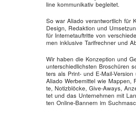
line kom­mu­ni­ka­tiv begleitet.
So war Ali­a­do ver­ant­wort­lich für Kon
Design, Redak­ti­on und Umset­zun
für Inter­net­auf­trit­te von ver­schie
men inklu­si­ve Tarif­rech­ner und 
Wir haben die Kon­zep­ti­on und Ges
unter­schied­lichs­ten Bro­schü­ren
ters als Print- und E‑Mail-Ver­si­o
Ali­a­do Wer­be­mit­tel wie Map­pen, Fly
te, Notiz­blö­cke, Give-Aways, Anze
tet und das Unter­neh­men mit Landin
ten Online-Ban­nern im Such­ma­schi