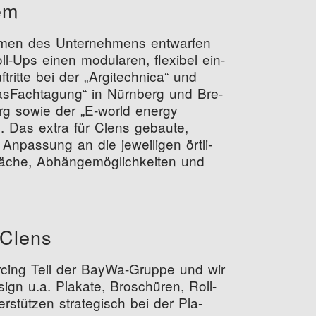
em
ah­men des Unter­neh­mens ent­war­fen
-Ups einen modu­la­ren, fle­xi­bel ein­
­trit­te bei der
„
Argi­tech­ni­ca“ und
as­Fach­ta­gung“ in Nürn­berg und Bre­
urg sowie der
„
E‑world ener­gy
de. Das extra für Clens gebau­te,
Anpas­sung an die jewei­li­gen ört­li­
ä­che, Abhän­ge­mög­lich­kei­ten und
 Clens
ourcing Teil der Bay­Wa-Grup­pe und wir
ign u.a. Pla­ka­te, Bro­schü­ren, Roll-
stüt­zen stra­te­gisch bei der Pla­