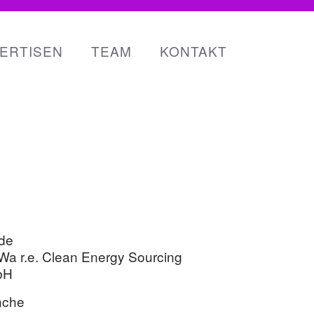
ERTISEN
TEAM
KONTAKT
de
Wa r.e. Clean Ener­gy Sourcing
bH
nche