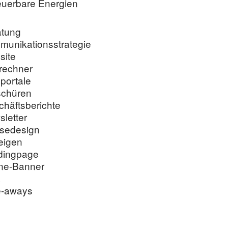
u­er­ba­re Energien
atung
unikationsstrategie
site
frechner
portale
schüren
häftsberichte
letter
sedesign
eigen
dingpage
ine-Banner
A
e-aways