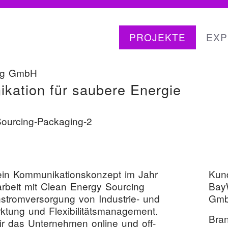
PROJEKTE
EXP
ng
ing GmbH
i­ka­ti­on für sau­be­re Energie
 Kom­mu­ni­ka­ti­ons­kon­zept im Jahr
Kun
­beit mit Clean Ener­gy Sourcing
Bay­
strom­ver­sor­gung von Indus­trie- und
Gm
ung und Fle­xi­bi­li­täts­ma­nage­ment.
Bra
wir das Unter­neh­men online und off­